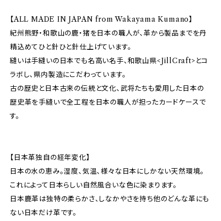
【ALL MADE IN JAPAN from Wakayama Kumano】
紀州熊野・和歌山の鹿・猪を日本の職人が、革から製品までを丹
精込めてひと針ひと針仕上げています。
縫いは手縫いの日本でも名高い名手、和歌山県<JillCraft>とコ
ラボし、県内製造にこだわっています。
古の歴史と日本古来の伝統と文化、武将たちも愛用した日本の
歴史革を手縫いで全工程を日本の職人が担ったカードケースで
す。
【日本革独自の経年変化】
日本の水の恵み。湿度、気温、様々な日本にしかない天然環境。
これによって日本らしい自然風合いな色に染まります。
日本鹿革は独特の柔らかさ、しなかやさを持ち他のどんな革にも
ない日本だけ革です。