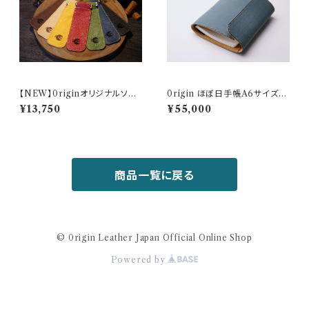
【NEW】0riginオリジナルソム
0rigin ほぼ日手帳A6サイズ本
リエナイフケース/紀州天然日本
包み（ブックカバー）/紀州天然日
¥13,750
¥55,000
鹿
本鹿革
商品一覧に戻る
© 0rigin Leather Japan Official Online Shop
Powered by