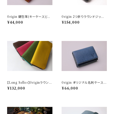
0rigin 鍵包革(キーケース)/紀
0rigin 2つ折りラウンドジップ
州天然日本鹿革
ウォレット/紀州天然日本鹿革
¥44,000
¥154,000
【Long Seller】0riginラウンド
0rigin オリジナル名刺ケース
ファスナーロングウォレット/紀州
(標準厚50枚程度収納可能)/紀
¥132,000
¥66,000
天然日本鹿
州天然日本鹿革