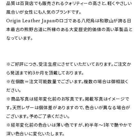
品質は百貨店でも販売されるクォリティーの高さと、軽くやさしい
風合いが女性にも人気のブランドです。
Origin Leather Japanのロゴである八咫烏は和歌山が誇る日
本最古の熊野古道に所縁のある大変歴史的価値の高い革製品と
なっています。
※ご好評につき、受注生産にさせていただいております。ご注文か
ら発送まで約3か月を頂戴しております。
※在個数＝注文可能数量でございます。複数の場合は御相談く
ださい。
※商品写真は経年変化前のお写真です。掲載写真はイメージで
す。天然レザーは個体差がありますので、色合いが異なる場合が
ございます。予めご了承ください。
※経年変化前の色合いは薄い色ですが、約半年～1年で艶やかで
深い色合いに変化いたします。