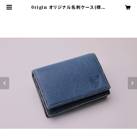
0rigin オリジナル名刺ケース(標準
厚50枚程度収納可能)/紀州天然日本
鹿革 | 0rigin Leather Japan Of
ficial Online Shop